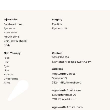
Injectables
Surgery
Forehead zone
Eye lids
Eye zone
Eyebrow lift
Nose zone
Mouth zone
Chin, jaw & cheek
Body
Skin Therapy
Contact
085-7326 954
Face
klantenservice@ageworth.com
Hair
Eyes
Address
Lips
Ageworth Clinics
HANDS
Spacelab 9
Underarms
3824 MR, Amersfoort
Arms
Ageworth Apeldoorn
Deventerstraat 29
7311 LT, Apeldoorn
Ageworth Amsterdam