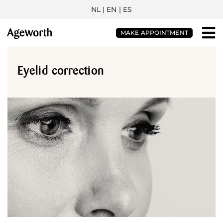
NL
| EN |
ES
MAKE APPOINTMENT
Eyelid correction