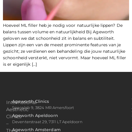
Hoeveel ML filler heb je nodig voor natuurlijke lippen? De
balans tussen volume en natuurlijkheid Bij Ageworth
geloven we dat schoonheid zit in balans en subtiliteit.
Lippen zijn een van de meest prominente features van je
gezicht; ze verdienen een behandeling die jouw natuurlijke
schoonheid versterkt, niet vervormt. Maar hoeveel ML filler
is er eigenlijk […]
Ageworth Clinics
International
Spacelab 9, 3824 MR Amersfoort
Aesthetic
Ageworth Apeldoorn
Clinics
Deventerstraat 29, 7311 LT Apeldoorn
–
Ageworth Amsterdam
The