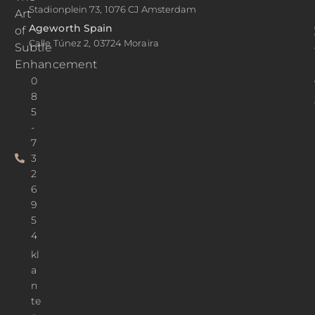
Stadionplein 73, 1076 CJ Amsterdam
Art
Ageworth Spain
of
Calle Túnez 2, 03724 Moraira
Subtle
Enhancement
0
8
5
-
7
3
2
6
9
5
4
kl
a
n
te