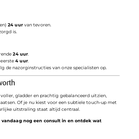
fen)
24 uur
van tevoren.
orgd is.
urende
24 uur
.
 eerste
4 uur
.
lg de nazorginstructies van onze specialisten op.
eworth
 voller, gladder en prachtig gebalanceerd uitzien,
plaatsen. Of je nu kiest voor een subtiele touch-up met
lijke uitstraling staat altijd centraal.
an vandaag nog een consult in en ontdek wat