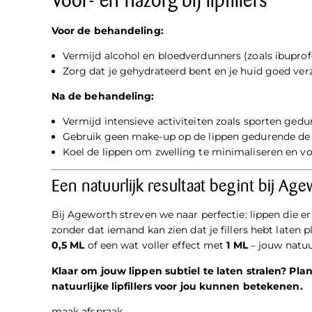
Voor- en nazorg bij lipfillers
Voor de behandeling:
Vermijd alcohol en bloedverdunners (zoals ibupro
Zorg dat je gehydrateerd bent en je huid goed verz
Na de behandeling:
Vermijd intensieve activiteiten zoals sporten ged
Gebruik geen make-up op de lippen gedurende de
Koel de lippen om zwelling te minimaliseren en vo
Een natuurlijk resultaat begint bij Ag
Bij Ageworth streven we naar perfectie: lippen die er
zonder dat iemand kan zien dat je fillers hebt laten 
0,5 ML
of een wat voller effect met
1 ML
– jouw natuur
Klaar om jouw lippen subtiel te laten stralen? Pl
natuurlijke lipfillers voor jou kunnen betekenen.
maak afspraak