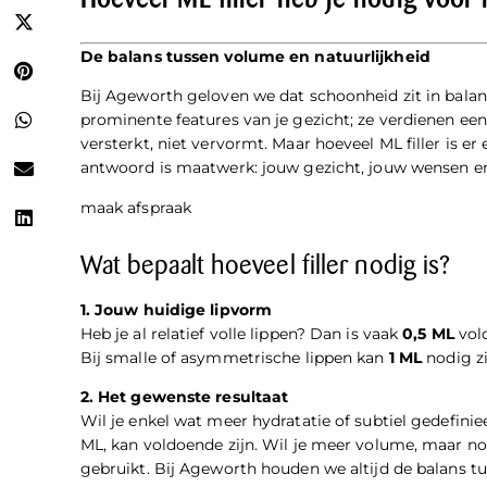
Hoeveel ML filler heb je nodig voor 
De balans tussen volume en natuurlijkheid
Bij Ageworth geloven we dat schoonheid zit in balans
prominente features van je gezicht; ze verdienen ee
versterkt, niet vervormt. Maar hoeveel ML filler is er
antwoord is maatwerk: jouw gezicht, jouw wensen en
maak afspraak
Wat bepaalt hoeveel filler nodig is?
1. Jouw huidige lipvorm
Heb je al relatief volle lippen? Dan is vaak
0,5 ML
vold
Bij smalle of asymmetrische lippen kan
1 ML
nodig zi
2. Het gewenste resultaat
Wil je enkel wat meer hydratatie of subtiel gedefinie
ML, kan voldoende zijn. Wil je meer volume, maar nog
gebruikt. Bij Ageworth houden we altijd de balans tu