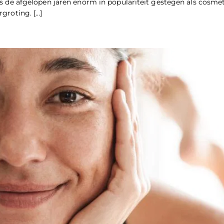
e is de afgelopen jaren enorm in populariteit gestegen als cosm
rgroting. […]