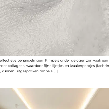
ffectieve behandelingen Rimpels onder de ogen zijn vaak een 
er collageen, waardoor fijne lijntjes en kraaienpootjes (lachr
, kunnen uitgesproken rimpels […]