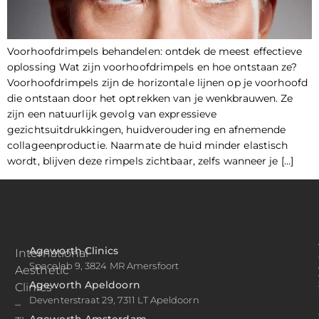
Voorhoofdrimpels behandelen: ontdek de meest effectieve
oplossing Wat zijn voorhoofdrimpels en hoe ontstaan ze?
Voorhoofdrimpels zijn de horizontale lijnen op je voorhoofd
die ontstaan door het optrekken van je wenkbrauwen. Ze
zijn een natuurlijk gevolg van expressieve
gezichtsuitdrukkingen, huidveroudering en afnemende
collageenproductie. Naarmate de huid minder elastisch
wordt, blijven deze rimpels zichtbaar, zelfs wanneer je […]
Ageworth Clinics
International
Spacelab 9, 3824 MR Amersfoort
Aesthetic
Ageworth Apeldoorn
Clinics
Deventerstraat 29, 7311 LT Apeldoorn
–
Ageworth Amsterdam