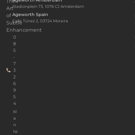
The
Stadionplein 73, 1076 CJ Amsterdam
Art
Ageworth Spain
of
Calle Túnez 2, 03724 Moraira
Subtle
Enhancement
0
8
5
-
7
3
2
6
9
5
4
kl
a
n
te