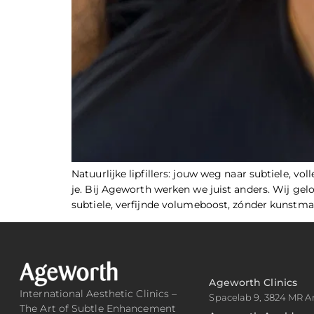
Natuurlijke lipfillers: jouw weg naar subtiele, vo
je. Bij Ageworth werken we juist anders. Wij gel
subtiele, verfijnde volumeboost, zónder kunstmat
Ageworth Clinics
International Aesthetic Clinics –
Spacelab 9, 3824 MR A
The Art of Subtle Enhancement