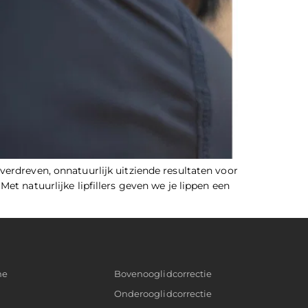
 overdreven, onnatuurlijk uitziende resultaten voor
et natuurlijke lipfillers geven we je lippen een
ne
Bovenooglidcorrectie
Onderooglidcorrectie