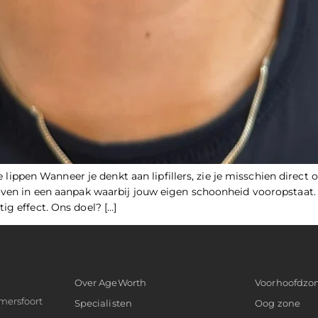
lle lippen Wanneer je denkt aan lipfillers, zie je misschien direct
oven in een aanpak waarbij jouw eigen schoonheid vooropstaat. M
ig effect. Ons doel? […]
Over AgeWorth
Voorhoofdzo
mersfoort
Specialisten
Oog zone