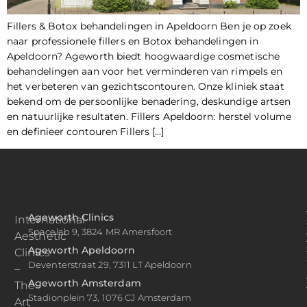
Fillers & Botox behandelingen in Apeldoorn Ben je op zoek
naar professionele fillers en Botox behandelingen in
Apeldoorn? Ageworth biedt hoogwaardige cosmetische
behandelingen aan voor het verminderen van rimpels en
het verbeteren van gezichtscontouren. Onze kliniek staat
bekend om de persoonlijke benadering, deskundige artsen
en natuurlijke resultaten. Fillers Apeldoorn: herstel volume
en definieer contouren Fillers […]
Ageworth Clinics
International
Spacelab 9, 3824 MR Amersfoort
Aesthetic
Ageworth Apeldoorn
Clinics
Deventerstraat 29, 7311 LT Apeldoorn
–
Ageworth Amsterdam
The
Stadionplein 73, 1076 CJ Amsterdam
Art