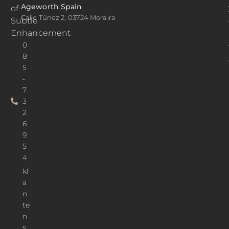
Ageworth Spain
of
Calle Túnez 2, 03724 Moraira
Subtle
Enhancement
0
8
5
-
7
3
2
6
9
5
4
kl
a
n
te
n
s