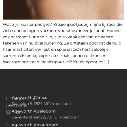
Wat zijn kraaienpootjes? Kraaienpootjes zijn fijne lijntjes die
zich rond de ogen vormen, vooral wanneer je lacht. Hoewel
ze charmant kunnen zijn, zijn ze vaak een van de eerste
tekenen van huidveroudering. Ze ontstaan doordat de huid
haar elasticiteit verliest en spieren zich herhaaldelijk
samentrekken bij expressies zoals lachen of fronsen.
Waarom ontstaan kraaienpootjes? Kraaienpootjes […]
Ageworth Clinics
International
Spacelab 9, 3824 MR Amersfoort
Aesthetic
Ageworth Apeldoorn
Clinics
Deventerstraat 29, 7311 LT Apeldoorn
–
Ageworth Amsterdam
The