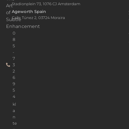
Stadionplein 73, 1076 CJ Amsterdam
Art
Ageworth Spain
of
Calle Túnez 2, 03724 Moraira
Subtle
Enhancement
0
8
5
-
7
3
2
6
9
5
4
kl
a
n
te