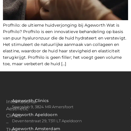
Profhilo: de ultieme huidverjonging bij Ageworth Wat is
Profhilo? Profhilo is een innovatieve behandeling op basis
van puur hyaluronzuur die de huid hydrateert en verstevigt.
Het stimuleert de natuurlijke aanmaak van collageen en
elastine, waardoor de huid haar stevigheid en elasticiteit
terugkrijgt. Profhilo is geen filler; het voegt geen volume
toe, maar verbetert de huid […]
Ageworth Clinics
International
Spacelab 9, 3824 MR Amersfoort
Aesthetic
Ageworth Apeldoorn
Clinics
Deventerstraat 29, 7311 LT Apeldoorn
–
Ageworth Amsterdam
The