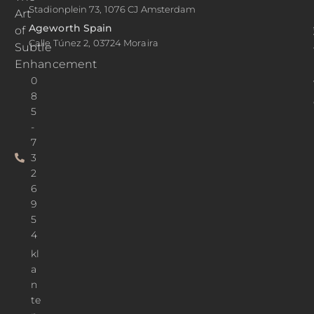
Stadionplein 73, 1076 CJ Amsterdam
Art
Ageworth Spain
of
Calle Túnez 2, 03724 Moraira
Subtle
Enhancement
0
8
5
-
7
3
2
6
9
5
4
kl
a
n
te