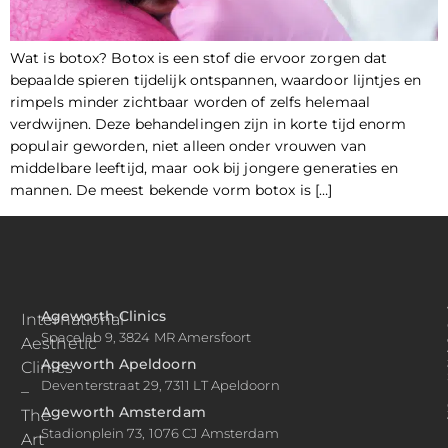
Wat is botox? Botox is een stof die ervoor zorgen dat
bepaalde spieren tijdelijk ontspannen, waardoor lijntjes en
rimpels minder zichtbaar worden of zelfs helemaal
verdwijnen. Deze behandelingen zijn in korte tijd enorm
populair geworden, niet alleen onder vrouwen van
middelbare leeftijd, maar ook bij jongere generaties en
mannen. De meest bekende vorm botox is […]
Ageworth Clinics
International
Spacelab 9, 3824 MR Amersfoort
Aesthetic
Ageworth Apeldoorn
Clinics
Deventerstraat 29, 7311 LT Apeldoorn
–
Ageworth Amsterdam
The
Stadionplein 73, 1076 CJ Amsterdam
Art