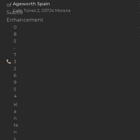
Ageworth Spain
of
Calle Túnez 2, 03724 Moraira
Subtle
Enhancement
0
8
5
-
7
3
2
6
9
5
4
kl
a
n
te
n
s