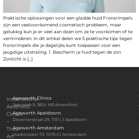
Praktische oplossingen voor een gladde huid Fronsrimpels
zijn een veelvoorkomend cosmetisch probleem, maar
gelukkig kun je er veel aan doen om ze te voorkomen of te
verminderen. In dit artikel delen we 5 praktische tips tegen
fronsrimpels die je dagelijks kunt toepassen voor een
jeugdige uitstraling. 1. Bescherm je huid tegen de zon
Zonlicht is […]
Ageworth Clinics
International
Spacelab 9, 3824 MR Amersfoort
Aesthetic
Ageworth Apeldoorn
Clinics
Deventerstraat 29, 7311 LT Apeldoorn
–
Ageworth Amsterdam
The
Stadionplein 73, 1076 CJ Amsterdam
Art