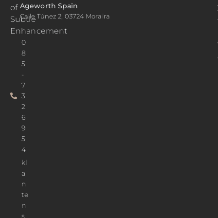
Ageworth Spain
of
Calle Túnez 2, 03724 Moraira
Subtle
Enhancement
0
8
5
-
7
3
2
6
9
5
4
kl
a
n
te
n
s