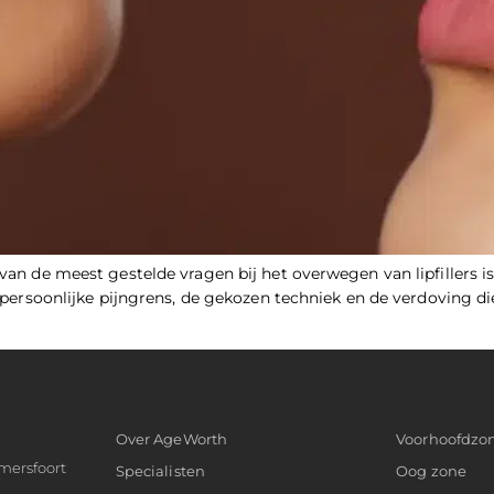
 van de meest gestelde vragen bij het overwegen van lipfillers is
e persoonlijke pijngrens, de gekozen techniek en de verdoving di
Over AgeWorth
Voorhoofdzo
mersfoort
Specialisten
Oog zone