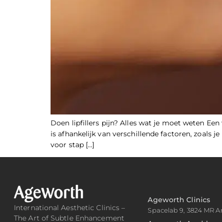
Doen lipfillers pijn? Alles wat je moet weten Een
is afhankelijk van verschillende factoren, zoals j
voor stap […]
Ageworth Clinics
International Aesthetic Clinics –
Spacelab 9, 3824 MR A
The Art of Subtle Enhancement