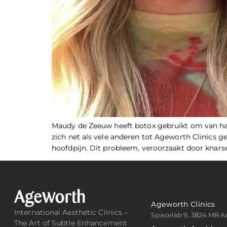
Maudy de Zeeuw heeft botox gebruikt om van ha
zich net als vele anderen tot Ageworth Clinics 
hoofdpijn. Dit probleem, veroorzaakt door knarse
Ageworth Clinics
International Aesthetic Clinics –
Spacelab 9, 3824 MR A
The Art of Subtle Enhancement