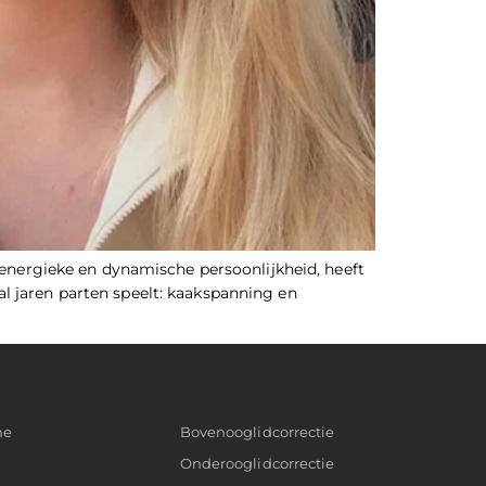
nergieke en dynamische persoonlijkheid, heeft
l jaren parten speelt: kaakspanning en
ne
Bovenooglidcorrectie
Onderooglidcorrectie