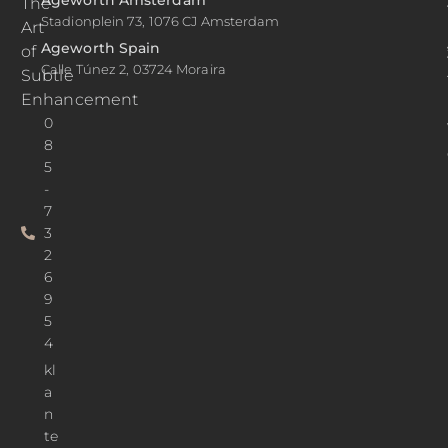
Ageworth Amsterdam
The
Stadionplein 73, 1076 CJ Amsterdam
Art
Ageworth Spain
of
Calle Túnez 2, 03724 Moraira
Subtle
Enhancement
0
8
5
-
7
3
2
6
9
5
4
kl
a
n
te