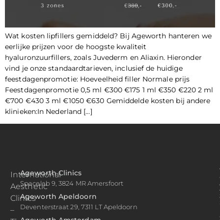
Wat kosten lipfillers gemiddeld? Bij Ageworth hanteren we
eerlijke prijzen voor de hoogste kwaliteit
hyaluronzuurfillers, zoals Juvederm en Aliaxin. Hieronder
vind je onze standaardtarieven, inclusief de huidige
feestdagenpromotie: Hoeveelheid filler Normale prijs
Feestdagenpromotie 0,5 ml €300 €175 1 ml €350 €220 2 ml
€700 €430 3 ml €1050 €630 Gemiddelde kosten bij andere
klinieken:In Nederland […]
Ageworth Clinics
International
Spacelab 9, 3824 MR Amersfoort
Aesthetic
Ageworth Apeldoorn
Clinics
Deventerstraat 29, 7311 LT Apeldoorn
–