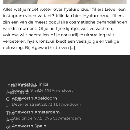
Alles wat je moet weten over hyaluronzuur fillers Liever een
instagram video variant? Klik dan hier. Hyaluronzuur fillers
zijn een van de meest populaire cosmetische behandelingen
van dit moment. Of je nu fijne lijntjes wilt verzachten,
volume wilt herstellen, of je natuurlijke uitstraling wilt
verbeteren, hyaluronzuur biedt een veelzijdige en veilige
oplossing. Bij Ageworth streven […]
Ageworth Clinics
International
Spacelab 9, 3824 MR Amersfoort
Aesthetic
Ageworth Apeldoorn
Clinics
Deventerstraat 29, 7311 LT Apeldoorn
–
Ageworth Amsterdam
The
Stadionplein 73, 1076 CJ Amsterdam
Art
Ageworth Spain
of