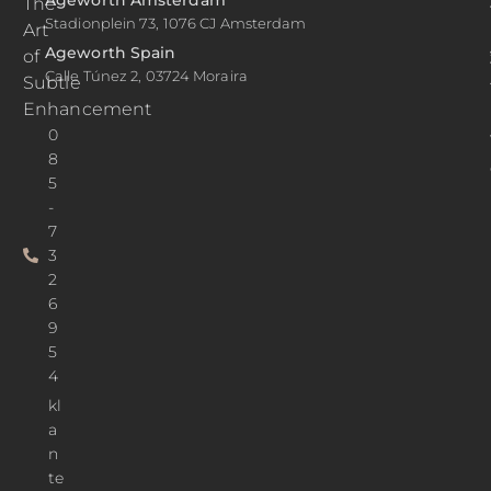
The
Stadionplein 73, 1076 CJ Amsterdam
Art
Ageworth Spain
of
Calle Túnez 2, 03724 Moraira
Subtle
Enhancement
0
8
5
-
7
3
2
6
9
5
4
kl
a
n
te