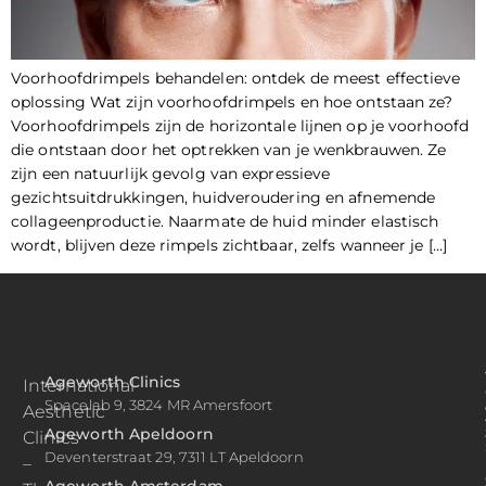
Voorhoofdrimpels behandelen: ontdek de meest effectieve
oplossing Wat zijn voorhoofdrimpels en hoe ontstaan ze?
Voorhoofdrimpels zijn de horizontale lijnen op je voorhoofd
die ontstaan door het optrekken van je wenkbrauwen. Ze
zijn een natuurlijk gevolg van expressieve
gezichtsuitdrukkingen, huidveroudering en afnemende
collageenproductie. Naarmate de huid minder elastisch
wordt, blijven deze rimpels zichtbaar, zelfs wanneer je […]
Ageworth Clinics
International
Spacelab 9, 3824 MR Amersfoort
Aesthetic
Ageworth Apeldoorn
Clinics
Deventerstraat 29, 7311 LT Apeldoorn
–
Ageworth Amsterdam