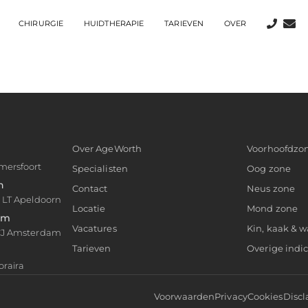
CHIRURGIE
HUIDTHERAPIE
TARIEVEN
OVER
Over AgeWorth
Voorhoofdzo
mersfoort
Specialisten
Oog zone
n
Contact
Neus zone
1 LT Apeldoorn
Locatie
Mond zone
am
Vacatures
Kin, kaak & 
 CJ Amsterdam
Tarieven
Overige indic
oraira
Voorwaarden
Privacy
Cookies
Discl