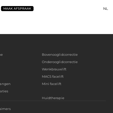
NL
MAAK AFSPRAAK
ne
Bovenooglidcorrectie
Onderooglidcorrectie
Wenkbrauwlift
MACS facelift
wangen
Mini facelift
aties
Huidtherapie
aimers