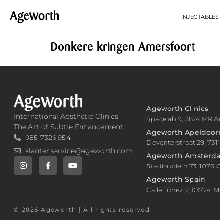
INJECTABLES
Donkere kringen Amersfoort
Ageworth Clinics
International Aesthetic Clinics –
Spacelab 9, 3824 MR A
The Art of Subtle Enhancement
Ageworth Apeldoor
085-7326 954
Deventerstraat 29, 731
klantenservice@ageworth.com
Ageworth Amsterd
Stadionplein 73, 1076
Ageworth Spain
Calle Túnez 2, 03724 M
© 2026 Ageworth | All rights reserved