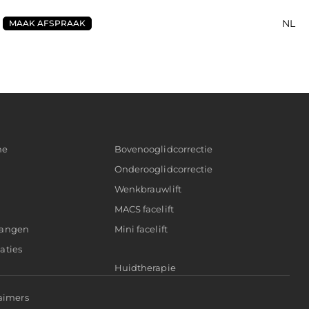
NL
MAAK AFSPRAAK
ne
Bovenooglidcorrectie
Onderooglidcorrectie
Wenkbrauwlift
MACS facelift
wangen
Mini facelift
aties
Huidtherapie
aimers