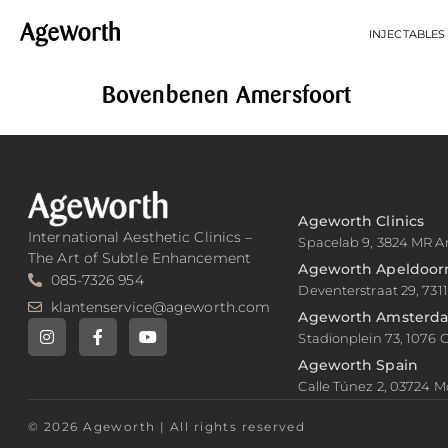
INJECTABLES
Bovenbenen Amersfoort
Ageworth Clinics
International Aesthetic Clinics –
Spacelab 9, 3824 MR A
The Art of Subtle Enhancement
Ageworth Apeldoor
085-7326 954
Deventerstraat 29, 731
klantenservice@ageworth.com
Ageworth Amsterd
Stadionplein 73, 1076
Ageworth Spain
Calle Túnez 2, 03724 M
© 2026 Ageworth | All rights reserved