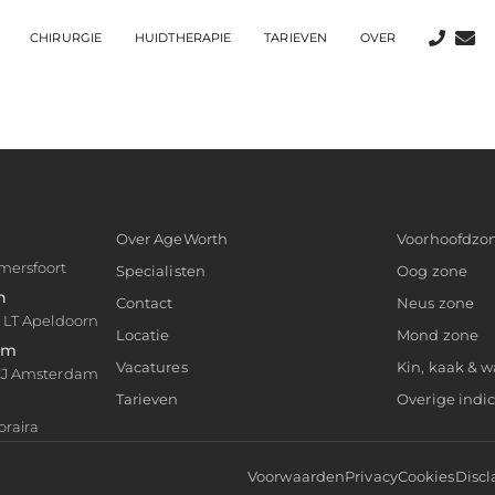
CHIRURGIE
HUIDTHERAPIE
TARIEVEN
OVER
Over AgeWorth
Voorhoofdzo
mersfoort
Specialisten
Oog zone
n
Contact
Neus zone
1 LT Apeldoorn
Locatie
Mond zone
am
Vacatures
Kin, kaak & 
 CJ Amsterdam
Tarieven
Overige indic
oraira
Voorwaarden
Privacy
Cookies
Discl