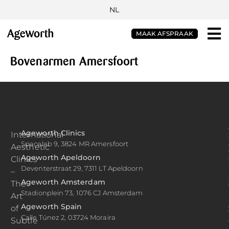
NL
MAAK AFSPRAAK
Bovenarmen Amersfoort
Ageworth Clinics
International
Spacelab 9, 3824 MR Amersfoort
Aesthetic
Ageworth Apeldoorn
Clinics
Deventerstraat 29, 7311 LT Apeldoorn
–
Ageworth Amsterdam
The
Stadionplein 73, 1076 CJ Amsterdam
Art
Ageworth Spain
of
Calle Túnez 2, 03724 Moraira
Subtle