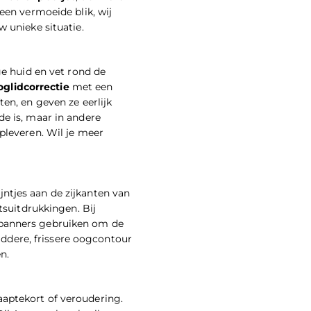
 een vermoeide blik, wij
w unieke situatie.
ge huid en vet rond de
oglidcorrectie
met een
en, en geven ze eerlijk
e is, maar in andere
opleveren. Wil je meer
ntjes aan de zijkanten van
tsuitdrukkingen. Bij
spanners gebruiken om de
laddere, frissere oogcontour
n.
aaptekort of veroudering.