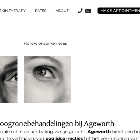
MAKE APPOINTME
SKIN THERAPY
RATES
ABOUT
Hollow or sunken eyes
n oogzonebehandelingen bij Ageworth
ale rol in de uitstraling van je gezicht.
Ageworth
biedt een br
e te verfraaien, van
ooglidcorrecties
tot het verminderen van