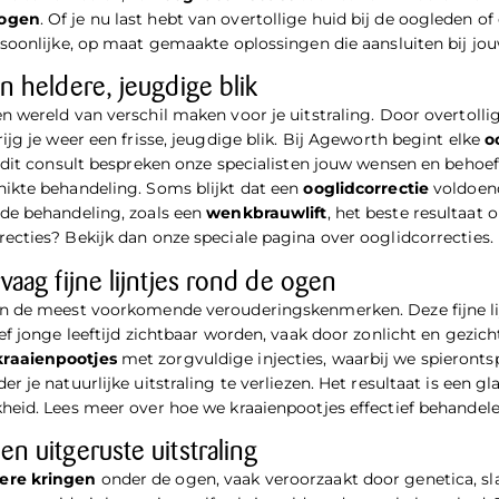
 ogen
. Of je nu last hebt van overtollige huid bij de oogleden of
rsoonlijke, op maat gemaakte oplossingen die aansluiten bij jou
n heldere, jeugdige blik
n wereld van verschil maken voor je uitstraling. Door overtolli
ijg je weer een frisse, jeugdige blik. Bij Ageworth begint elke
o
s dit consult bespreken onze specialisten jouw wensen en behoeft
hikte behandeling. Soms blijkt dat een
ooglidcorrectie
voldoend
nde behandeling, zoals een
wenkbrauwlift
, het beste resultaat 
ecties? Bekijk dan onze speciale pagina over
ooglidcorrecties
.
vaag fijne lijntjes rond de ogen
an de meest voorkomende verouderingskenmerken. Deze fijne lij
ef jonge leeftijd zichtbaar worden, vaak door zonlicht en gezich
kraaienpootjes
met zorgvuldige injecties, waarbij we spieront
r je natuurlijke uitstraling te verliezen. Het resultaat is een g
kheid. Lees meer over hoe we
kraaienpootjes
effectief behandele
n uitgeruste uitstraling
ere kringen
onder de ogen, vaak veroorzaakt door genetica, sl