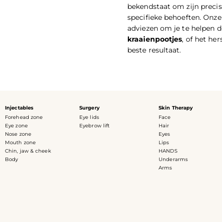
bekendstaat om zijn precis
specifieke behoeften. Onze 
adviezen om je te helpen d
kraaienpootjes
, of het he
beste resultaat.
Injectables
Surgery
Skin Therapy
Forehead zone
Eye lids
Face
Eye zone
Eyebrow lift
Hair
Nose zone
Eyes
Mouth zone
Lips
Chin, jaw & cheek
HANDS
Body
Underarms
Arms