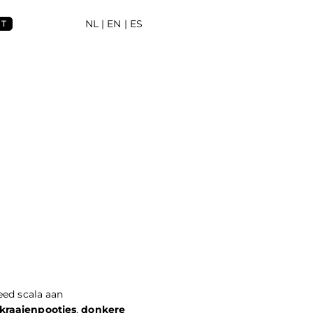
NL
| EN |
ES
NT
eed scala aan
kraaienpootjes
,
donkere