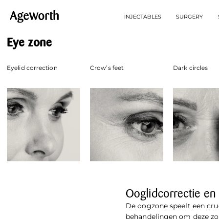
INJECTABLES
SURGERY
Eye zone
Eyelid correction
Crow’s feet
Dark circles
Ooglidcorrectie e
De oogzone speelt een cruci
behandelingen om deze zon