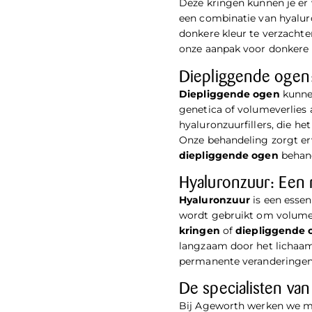
Deze kringen kunnen je er 
een combinatie van hyaluro
donkere kleur te verzachten
onze aanpak voor
donkere 
Diepliggende ogen:
Diepliggende ogen
kunnen
genetica of volumeverlies 
hyaluronzuurfillers, die he
Onze behandeling zorgt erv
diepliggende ogen
behan
Hyaluronzuur: Een 
Hyaluronzuur
is een essen
wordt gebruikt om volume t
kringen
of
diepliggende 
langzaam door het lichaam
permanente veranderingen
De specialisten va
Bij Ageworth werken we m