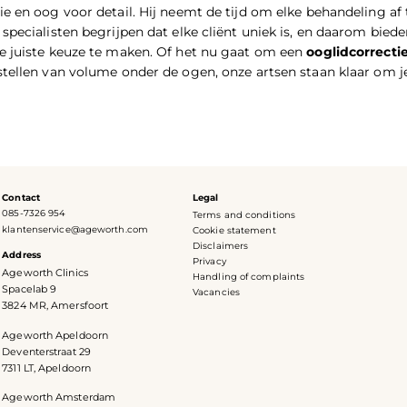
ie en oog voor detail. Hij neemt de tijd om elke behandeling 
specialisten begrijpen dat elke cliënt uniek is, en daarom biede
e juiste keuze te maken. Of het nu gaat om een
ooglidcorrecti
rstellen van volume onder de ogen, onze artsen staan klaar om j
Contact
Legal
085-7326 954
Terms and conditions
klantenservice@ageworth.com
Cookie statement
Disclaimers
Address
Privacy
Ageworth Clinics
Handling of complaints
Spacelab 9
Vacancies
3824 MR, Amersfoort
Ageworth Apeldoorn
Deventerstraat 29
7311 LT, Apeldoorn
Ageworth Amsterdam