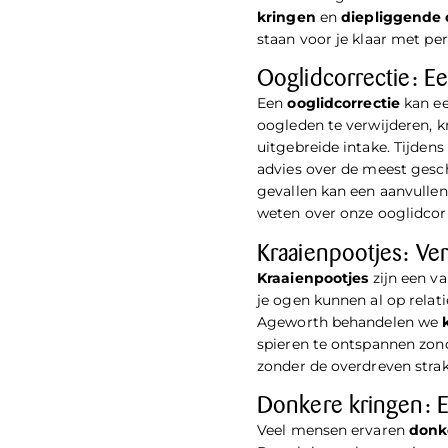
kringen
en
diepliggende
staan voor je klaar met pe
Ooglidcorrectie: Ee
Een
ooglidcorrectie
kan ee
oogleden te verwijderen, kr
uitgebreide intake. Tijden
advies over de meest gesc
gevallen kan een aanvulle
weten over onze ooglidcorr
Kraaienpootjes: Ver
Kraaienpootjes
zijn een v
je ogen kunnen al op relati
Ageworth behandelen we
spieren te ontspannen zonde
zonder de overdreven stra
Donkere kringen: Ee
Veel mensen ervaren
donk