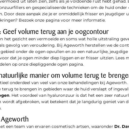
vermoeid uit laten zien, zelfs als je voldoende rust hebt gehad
nzuurfillers en gespecialiseerde technieken om de huid onder 
. Door deze aanpak zie je er onmiddellijk frisser en jeugdiger u
kringen? Bezoek onze pagina voor meer informatie.
 Geef volume terug aan je oogcontour
 het gezicht een vermoeide en soms wat holle uitstraling geve
als gevolg van veroudering. Bij Ageworth herstellen we de con
t gebied onder de ogen opvullen en zo een natuurlijke, jeugdige
oor dat je ogen minder diep liggen en er frisser uitzien. Lees
delen op onze
diepliggende ogen pagina
.
natuurlijke manier om volume terug te breng
tieel onderdeel van veel van onze behandelingen bij Ageworth. 
erug te brengen in gebieden waar de huid verslapt of ingevalle
ogen
. Het voordeel van hyaluronzuur is dat het een zeer natuurli
 wordt afgebroken, wat betekent dat je langdurig geniet van d
.
n Ageworth
et een team van ervaren cosmetisch artsen, waaronder
Dr. Da