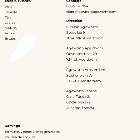
Terapia cutánea
Contacto
085-7326 954
Vista
klantenservice@ageworth.com
Cabello
Ojos
Dirección
Labios
Clínicas Ageworth
MANOS
Spacelab 9
Axilas
3824 MR, Amersfoort
Brazos
Ageworth Apeldoorn
Deventerstraat 29
7311 LT, Apeldoorn
Ageworth Amsterdam
Stadionplein 73
1076 CJ Amsterdam
Ageworth España
Calle Túnez 2,
03724 Moraira,
Alicante, España
Domingo
Términos y condiciones generales
Política de cookies